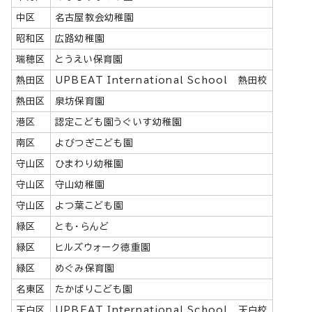
中区
名古屋教会幼稚園
昭和区
広路幼稚園
瑞穂区
とうえい保育園
熱田区
UPBEAT International School 熱田校
熱田区
泉坊保育園
港区
認定こども園うぐいす幼稚園
南区
よびつぎこども園
守山区
ひまわり幼稚園
守山区
守山幼稚園
守山区
よつ葉こども園
緑区
とも・らんど
緑区
ヒルズウォーク徳重園
緑区
めぐみ保育園
名東区
たかばりこども園
天白区
UPBEAT International School 天白校