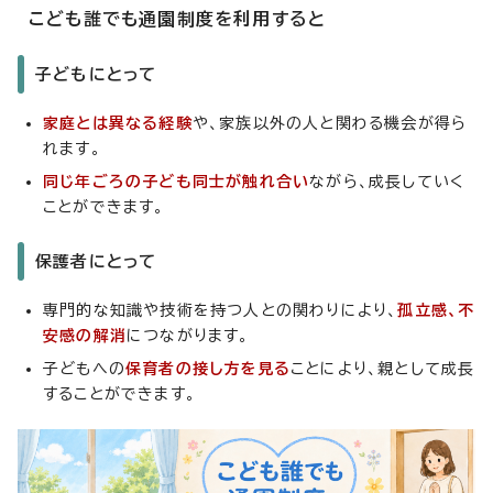
こども誰でも通園制度を利用すると
子どもにとって
家庭とは異なる経験
や、家族以外の人と関わる機会が得ら
れます。
同じ年ごろの子ども同士が触れ合い
ながら、成長していく
ことができます。
保護者にとって
専門的な知識や技術を持つ人との関わりにより、
孤立感、不
安感の解消
につながります。
子どもへの
保育者の接し方を見る
ことにより、親として成長
することができます。