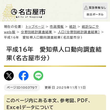
緊急情報なし
防災ポータル
現在の位置：
トップページ
>
市政情報
>
統計
>
統計なごや
web版
>
分野別統計調査結果
>
人口（分野別統計調査結果）
>
平成16年 愛知県人口動向調査結果(名古屋市分)
平成16年 愛知県人口動向調査結
果(名古屋市分)
ページID
1003797
更新日 2025年11月11日
このページ内にある本文、参考図、PDF、
Excelデータについて