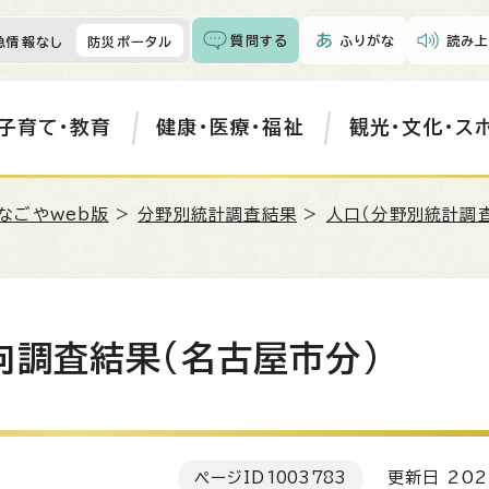
質問する
ふりがな
読み上
急情報なし
防災ポータル
子育て・教育
健康・医療・福祉
観光・文化・ス
なごやweb版
>
分野別統計調査結果
>
人口（分野別統計調
向調査結果(名古屋市分)
ページID
1003783
更新日 202