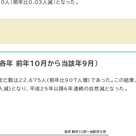
0人（前年比0.03人減）となった。
各年 前年10月から当該年9月)
、死亡数は22,675人(前年比907人増)であった。この結
8人減)となり、平成25年以降6年連続の自然減となった。