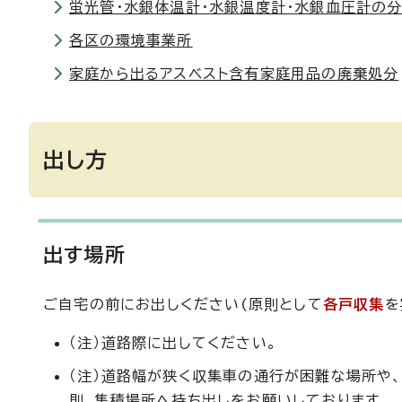
蛍光管・水銀体温計・水銀温度計・水銀血圧計の分
各区の環境事業所
家庭から出るアスベスト含有家庭用品の廃棄処分
出し方
出す場所
ご自宅の前にお出しください(原則として
各戸収集
を
（注）道路際に出してください。
（注）道路幅が狭く収集車の通行が困難な場所や
則、集積場所へ持ち出しをお願いしております。