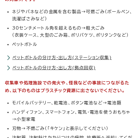
ネジやバネなどの金属を含む製品→可燃ごみ（ボールペン、
洗濯ばさみなど）
30センチメートル角を超えるもの→粗大ごみ
（衣装ケース、大型のごみ箱、ポリバケツ、ポリタンクなど）
ペットボトル
ペットボトルの分け方・出し方(ステーション収集)
ペットボトルの分け方・出し方(拠点回収)
収集車や処理施設での発火や、怪我などの事故につながるた
め、以下のものはプラスチック資源に出さないでください。
モバイルバッテリー、乾電池、ボタン電池など→電池類
ハンディファン、スマートフォン、電気・電池を使うおもちゃ
→小型家電
刃物→不燃ごみ（「キケン」と表示してください）
注射器、注射針はかかりつけの病院、診療所へ返却してくだ