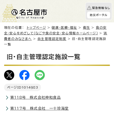
緊急情報なし
防災ポータル
現在の位置：
トップページ
>
健康・医療・福祉
>
衛生
>
食の安
全・安心をめざして（なごや食の安全・安心情報ホームページ）
>
消
費者のみなさまへ
>
自主管理認定制度
> 旧・自主管理認定施設
一覧
旧・自主管理認定施設一覧
ページID
1014983
第118号 株式会社伸和食品
第117号 株式会社 一十珍海堂