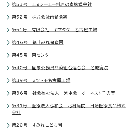
第53号 エヌシーエー料理の素株式会社
第52号 株式会社南部食鶏
第51号 有限会社 ヤマタケ 名古屋工場
第46号 緑すみれ保育園
第45号 東センター
第40号 国家公務員共済組合連合会 名城病院
第39号 ミツトモ名古屋工場
第36号 社会福祉法人 紫水会 オーネスト千の音
第31号 医療法人心和会 北村病院 日清医療食品株式
会社
第28号 すみれこども園