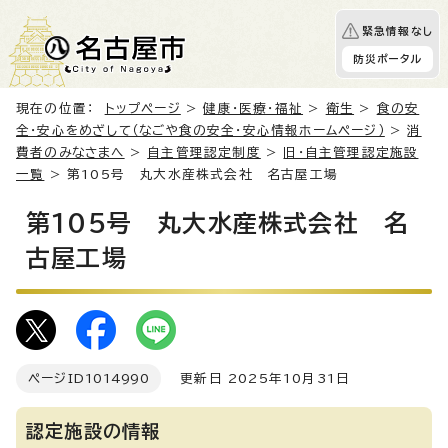
緊急情報なし
防災ポータル
現在の位置：
トップページ
>
健康・医療・福祉
>
衛生
>
食の安
全・安心をめざして（なごや食の安全・安心情報ホームページ）
>
消
費者のみなさまへ
>
自主管理認定制度
>
旧・自主管理認定施設
一覧
> 第105号 丸大水産株式会社 名古屋工場
第105号 丸大水産株式会社 名
古屋工場
ページID
1014990
更新日 2025年10月31日
認定施設の情報