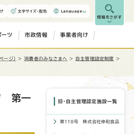
げ
文字サイズ・配色
Language
情報をさがす
ポーツ
市政情報
事業者向け
ページ）
>
消費者のみなさまへ
>
自主管理認定制度
>
店 第一
旧・自主管理認定施設一覧
第118号 株式会社伸和食品