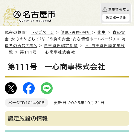
緊急情報なし
防災ポータル
現在の位置：
トップページ
>
健康・医療・福祉
>
衛生
>
食の安
全・安心をめざして（なごや食の安全・安心情報ホームページ）
>
消
費者のみなさまへ
>
自主管理認定制度
>
旧・自主管理認定施設
一覧
> 第111号 一心商事株式会社
第111号 一心商事株式会社
ページID
1014985
更新日 2025年10月31日
認定施設の情報