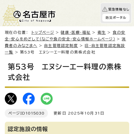
緊急情報なし
防災ポータル
現在の位置：
トップページ
>
健康・医療・福祉
>
衛生
>
食の安
全・安心をめざして（なごや食の安全・安心情報ホームページ）
>
消
費者のみなさまへ
>
自主管理認定制度
>
旧・自主管理認定施設
一覧
> 第53号 エヌシーエー料理の素株式会社
第53号 エヌシーエー料理の素株
式会社
ページID
1015030
更新日 2025年10月31日
認定施設の情報