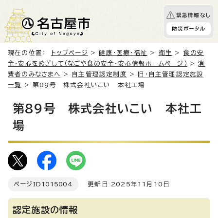
緊急情報なし
防災ポータル
現在の位置：
トップページ
>
健康・医療・福祉
>
衛生
>
食の安
全・安心をめざして（なごや食の安全・安心情報ホームページ）
>
消
費者のみなさまへ
>
自主管理認定制度
>
旧・自主管理認定施設
一覧
> 第89号 株式会社いこい 本社工場
第89号 株式会社いこい 本社工
場
ページID
1015004
更新日 2025年11月10日
認定施設の情報