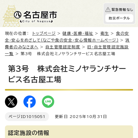
緊急情報なし
防災ポータル
現在の位置：
トップページ
>
健康・医療・福祉
>
衛生
>
食の安
全・安心をめざして（なごや食の安全・安心情報ホームページ）
>
消
費者のみなさまへ
>
自主管理認定制度
>
旧・自主管理認定施設
一覧
> 第3号 株式会社ミノヤランチサービス名古屋工場
第3号 株式会社ミノヤランチサー
ビス名古屋工場
ページID
1015051
更新日 2025年10月31日
認定施設の情報