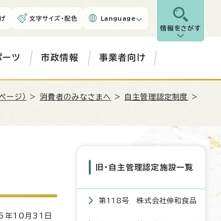
げ
文字サイズ・配色
Language
情報をさがす
ポーツ
市政情報
事業者向け
ページ）
>
消費者のみなさまへ
>
自主管理認定制度
>
旧・自主管理認定施設一覧
第118号 株式会社伸和食品
5年10月31日