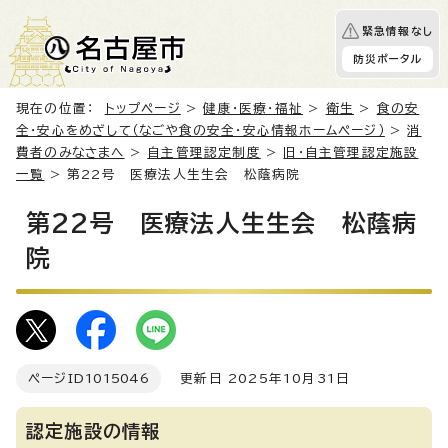
緊急情報なし
防災ポータル
現在の位置：
トップページ
>
健康・医療・福祉
>
衛生
>
食の安
全・安心をめざして（なごや食の安全・安心情報ホームページ）
>
消
費者のみなさまへ
>
自主管理認定制度
>
旧・自主管理認定施設
一覧
> 第22号 医療法人生生会 松蔭病院
第22号 医療法人生生会 松蔭病
院
ページID
1015046
更新日 2025年10月31日
認定施設の情報