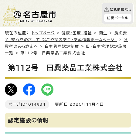
緊急情報なし
防災ポータル
現在の位置：
トップページ
>
健康・医療・福祉
>
衛生
>
食の安
全・安心をめざして（なごや食の安全・安心情報ホームページ）
>
消
費者のみなさまへ
>
自主管理認定制度
>
旧・自主管理認定施設
一覧
> 第112号 日興薬品工業株式会社
第112号 日興薬品工業株式会社
ページID
1014984
更新日 2025年11月4日
認定施設の情報