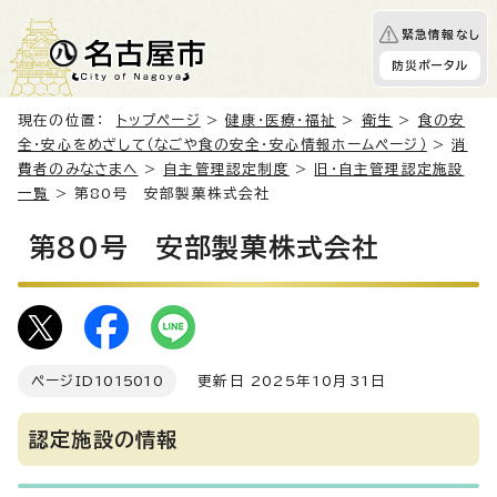
緊急情報なし
防災ポータル
現在の位置：
トップページ
>
健康・医療・福祉
>
衛生
>
食の安
全・安心をめざして（なごや食の安全・安心情報ホームページ）
>
消
費者のみなさまへ
>
自主管理認定制度
>
旧・自主管理認定施設
一覧
> 第80号 安部製菓株式会社
第80号 安部製菓株式会社
ページID
1015010
更新日 2025年10月31日
認定施設の情報