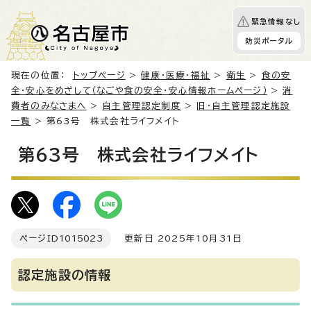
緊急情報なし
防災ポータル
現在の位置：
トップページ
>
健康・医療・福祉
>
衛生
>
食の安
全・安心をめざして（なごや食の安全・安心情報ホームページ）
>
消
費者のみなさまへ
>
自主管理認定制度
>
旧・自主管理認定施設
一覧
> 第63号 株式会社ライフメイト
第63号 株式会社ライフメイト
ページID
1015023
更新日 2025年10月31日
認定施設の情報