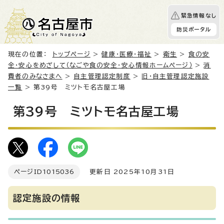
緊急情報なし
防災ポータル
現在の位置：
トップページ
>
健康・医療・福祉
>
衛生
>
食の安
全・安心をめざして（なごや食の安全・安心情報ホームページ）
>
消
費者のみなさまへ
>
自主管理認定制度
>
旧・自主管理認定施設
一覧
> 第39号 ミツトモ名古屋工場
第39号 ミツトモ名古屋工場
ページID
1015036
更新日 2025年10月31日
認定施設の情報