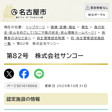
緊急情報なし
防災ポータル
現在の位置：
トップページ
>
健康・医療・福祉
>
衛生
>
食の安
全・安心をめざして（なごや食の安全・安心情報ホームページ）
>
消
費者のみなさまへ
>
自主管理認定制度
>
旧・自主管理認定施設
一覧
> 第82号 株式会社サンコー
第82号 株式会社サンコー
ページID
1015009
更新日 2025年10月31日
認定施設の情報