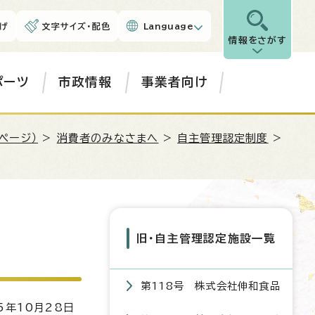
げ
文字サイズ・配色
Language
情報をさがす
ポーツ
市政情報
事業者向け
ページ）
>
消費者のみなさまへ
>
自主管理認定制度
>
旧・自主管理認定施設一覧
第118号 株式会社伸和食品
5年10月28日