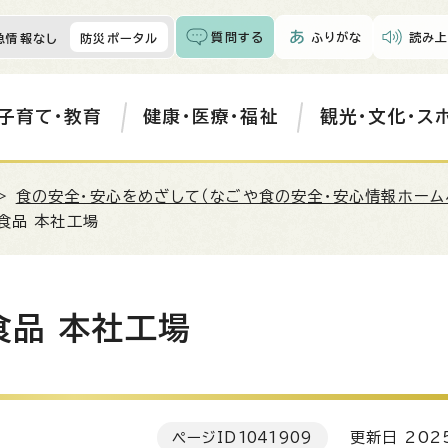
質問する
ふりがな
読み上
急情報なし
防災ポータル
子育て・教育
健康・医療・福祉
観光・文化・ス
>
食の安全・安心をめざして（なごや食の安全・安心情報ホーム
食品 本社工場
食品 本社工場
ページID
1041909
更新日 202