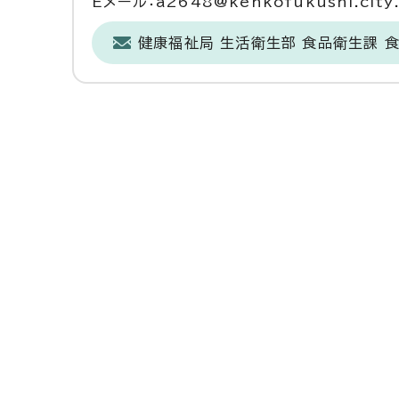
Eメール：a2648@kenkofukushi.city.n
健康福祉局 生活衛生部 食品衛生課 