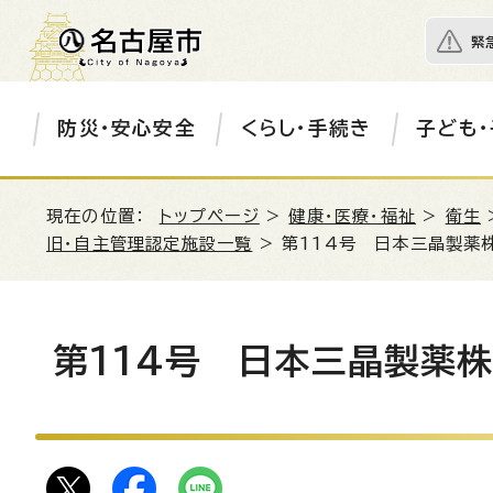
緊
防災・安心安全
くらし・手続き
子ども・
現在の位置：
トップページ
>
健康・医療・福祉
>
衛生
旧・自主管理認定施設一覧
> 第114号 日本三晶製薬
第114号 日本三晶製薬