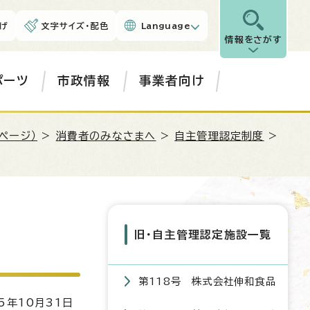
げ
文字サイズ・配色
Language
情報をさがす
ポーツ
市政情報
事業者向け
ページ）
>
消費者のみなさまへ
>
自主管理認定制度
>
旧・自主管理認定施設一覧
第118号 株式会社伸和食品
5年10月31日