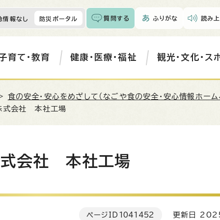
質問する
ふりがな
読み上
急情報なし
防災ポータル
子育て・教育
健康・医療・福祉
観光・文化・ス
>
食の安全・安心をめざして（なごや食の安全・安心情報ホーム
株式会社 本社工場
株式会社 本社工場
ページID
1041452
更新日 202