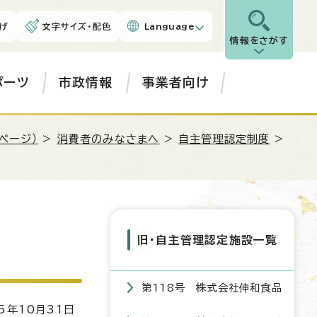
げ
文字サイズ・配色
Language
情報をさがす
ポーツ
市政情報
事業者向け
ページ）
>
消費者のみなさまへ
>
自主管理認定制度
>
旧・自主管理認定施設一覧
第118号 株式会社伸和食品
5年10月31日