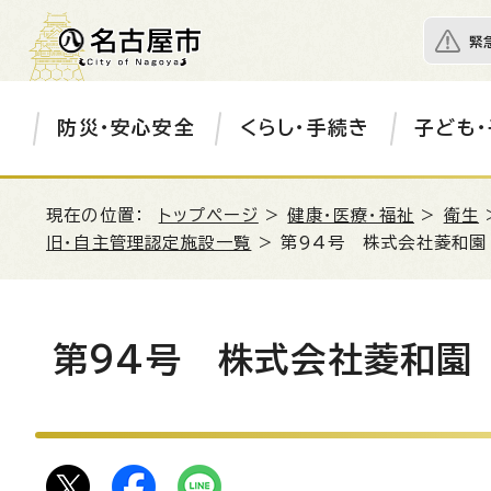
緊
防災・安心安全
くらし・手続き
子ども・
現在の位置：
トップページ
>
健康・医療・福祉
>
衛生
旧・自主管理認定施設一覧
> 第94号 株式会社菱和園
第94号 株式会社菱和園