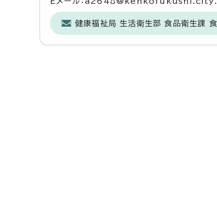
Eメール：a2648@kenkofukushi.city.n
健康福祉局 生活衛生部 食品衛生課 