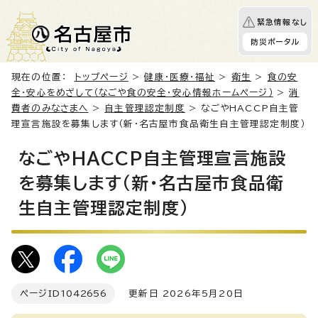
緊急情報なし
防災ポータル
現在の位置：
トップページ
>
健康・医療・福祉
>
衛生
>
食の安
全・安心をめざして（なごや食の安全・安心情報ホームページ）
>
消
費者のみなさまへ
>
自主管理認定制度
> なごやHACCP自主管
理宣言施設を募集します（新・名古屋市食品衛生自主管理認定制度）
なごやHACCP自主管理宣言施設
を募集します（新・名古屋市食品衛
生自主管理認定制度）
ページID
1042656
更新日 2026年5月20日