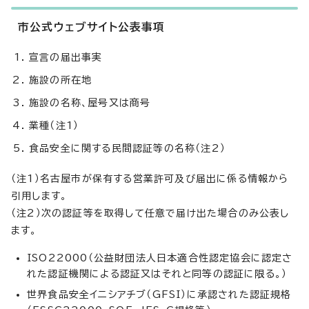
市公式ウェブサイト公表事項
宣言の届出事実
施設の所在地
施設の名称、屋号又は商号
業種（注1）
食品安全に関する民間認証等の名称（注2）
（注1）名古屋市が保有する営業許可及び届出に係る情報から
引用します。
（注2）次の認証等を取得して任意で届け出た場合のみ公表し
ます。
ISO22000（公益財団法人日本適合性認定協会に認定さ
れた認証機関による認証又はそれと同等の認証に限る。）
世界食品安全イニシアチブ（GFSI）に承認された認証規格