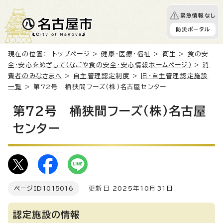
緊急情報なし
防災ポータル
現在の位置：
トップページ
>
健康・医療・福祉
>
衛生
>
食の安
全・安心をめざして（なごや食の安全・安心情報ホームページ）
>
消
費者のみなさまへ
>
自主管理認定制度
>
旧・自主管理認定施設
一覧
> 第72号 桶狭間フーズ（株）名古屋センター
第72号 桶狭間フーズ（株）名古屋
センター
ページID
1015016
更新日 2025年10月31日
認定施設の情報