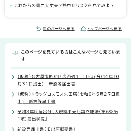
これからの暑さ大丈夫？熱中症リスクを見てみよう！
前のページへ戻る
トップページへ戻る
このページを見ている方はこんなページも見ていま
す
（仮称）名古屋市昭和区広路通1丁目PJ(令和4年10
月31日提出) 新設等届出書
（仮称）ドラッグコスモス矢田店(令和8年5月27日提
出) 新設等届出書
令和8年度届出分［大規模小売店舗立地法（第6条第
1項）届出状況］
新設等届出書（旧出店概要書）