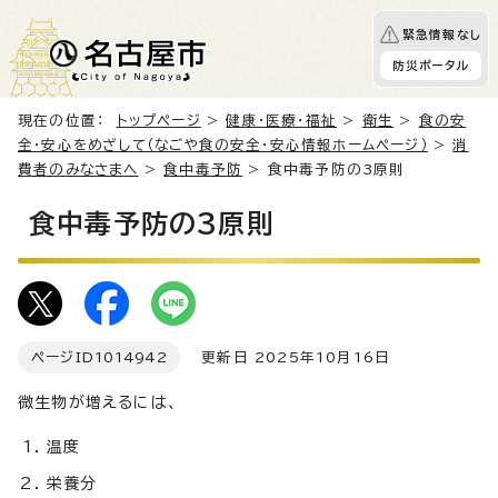
緊急情報なし
防災ポータル
現在の位置：
トップページ
>
健康・医療・福祉
>
衛生
>
食の安
全・安心をめざして（なごや食の安全・安心情報ホームページ）
>
消
費者のみなさまへ
>
食中毒予防
> 食中毒予防の3原則
食中毒予防の3原則
ページID
1014942
更新日 2025年10月16日
微生物が増えるには、
温度
栄養分