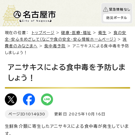
緊急情報なし
防災ポータル
現在の位置：
トップページ
>
健康・医療・福祉
>
衛生
>
食の安
全・安心をめざして（なごや食の安全・安心情報ホームページ）
>
消
費者のみなさまへ
>
食中毒予防
> アニサキスによる食中毒を予防
しましょう！
アニサキスによる食中毒を予防しま
しょう！
ページID
1014930
更新日 2025年10月16日
生鮮魚介類に寄生したアニサキスによる食中毒が発生していま
す。