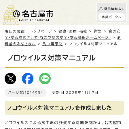
緊急情報なし
防災ポータル
現在の位置：
トップページ
>
健康・医療・福祉
>
衛生
>
食の安
全・安心をめざして（なごや食の安全・安心情報ホームページ）
>
消
費者のみなさまへ
>
食中毒予防
> ノロウイルス対策マニュアル
ノロウイルス対策マニュアル
ページID
1014934
更新日 2025年11月7日
ノロウイルス対策マニュアルを作成しました
ノロウイルスによる食中毒の多発する時期を向かえ、名古屋市