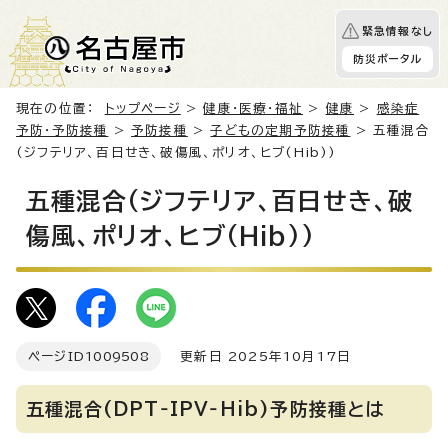
緊急情報なし
防災ポータル
現在の位置：
トップページ
>
健康・医療・福祉
>
健康
>
感染症
予防・予防接種
>
予防接種
>
子どもの定期予防接種
> 五種混合
(ジフテリア、百日せき、破傷風、ポリオ、ヒブ(Hib))
五種混合(ジフテリア、百日せき、破
傷風、ポリオ、ヒブ(Hib))
ページID
1009508
更新日 2025年10月17日
五種混合(DPT‐IPV‐Hib)予防接種とは