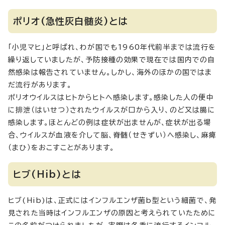
ポリオ(急性灰白髄炎)とは
「小児マヒ」と呼ばれ、わが国でも1960年代前半までは流行を
繰り返していましたが、予防接種の効果で現在では国内での自
然感染は報告されていません。しかし、海外のほかの国ではま
だ流行があります。
ポリオウイルスはヒトからヒトへ感染します。感染した人の便中
に排泄（はいせつ）されたウイルスが口から入り、のど又は腸に
感染します。ほとんどの例は症状が出ませんが、症状が出る場
合、ウイルスが血液を介して脳、脊髄（せきずい）へ感染し、麻痺
（まひ）をおこすことがあります。
ヒブ(Hib)とは
ヒブ(Hib)は、正式にはインフルエンザ菌b型という細菌で、発
見された当時はインフルエンザの原因と考えられていたために