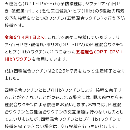
五種混合(DPT‐IPV‐Hib)予防接種は、ジフテリア・百日せ
き・破傷風・ポリオ(急性灰白髄炎)・ヒブ(Hib)の5種類の病気
の予防接種をひとつのワクチン(五種混合ワクチン)で行う予防
接種です。
令和6年4月1日より
、これまで別々に接種していたジフテリ
ア・百日せき・破傷風・ポリオ(DPT‐IPV)の四種混合ワクチン
とヒブ(Hib)ワクチンが1つになった
五種混合(DPT‐IPV＋
Hib)ワクチン
を使用しています。
(注)四種混合ワクチンは2025年7月をもって生産終了となり
ました。
四種混合ワクチンとヒブ(Hib)ワクチンにより、接種を完了す
ることができないことが見込まれる場合には、順次途中から五
種混合ワクチンによる接種をお願いします。本市では、四種混
合ワクチンと五種混合ワクチンの交互接種は行わないものとし
てまいりましたが、四種混合ワクチンとヒブ(Hib)ワクチンで
接種を完了できない場合は、交互接種を行うものとします。