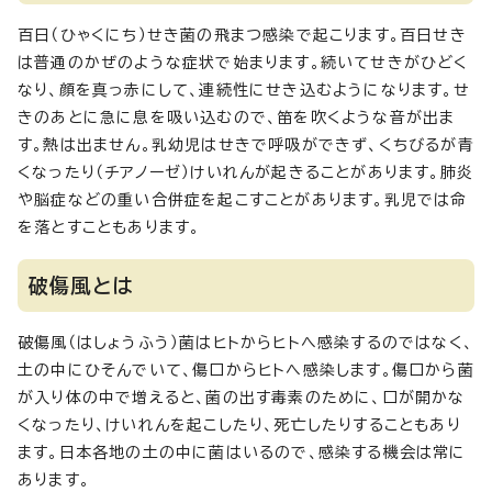
百日（ひゃくにち）せき菌の飛まつ感染で起こります。百日せき
は普通のかぜのような症状で始まります。続いてせきがひどく
なり、顔を真っ赤にして、連続性にせき込むようになります。せ
きのあとに急に息を吸い込むので、笛を吹くような音が出ま
す。熱は出ません。乳幼児はせきで呼吸ができず、くちびるが青
くなったり（チアノーゼ）けいれんが起きることがあります。肺炎
や脳症などの重い合併症を起こすことがあります。乳児では命
を落とすこともあります。
破傷風とは
破傷風（はしょうふう）菌はヒトからヒトへ感染するのではなく、
土の中にひそんでいて、傷口からヒトへ感染します。傷口から菌
が入り体の中で増えると、菌の出す毒素のために、口が開かな
くなったり、けいれんを起こしたり、死亡したりすることもあり
ます。日本各地の土の中に菌はいるので、感染する機会は常に
あります。