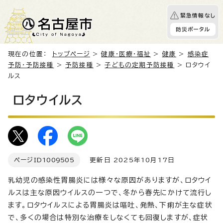
緊急情報なし
防災ポータル
現在の位置：
トップページ
>
健康・医療・福祉
>
健康
>
感染症
予防・予防接種
>
予防接種
>
子どもの定期予防接種
> ロタウイ
ルス
ロタウイルス
ページID
1009505
更新日 2025年10月17日
乳幼児の感染性胃腸炎には様々な原因がありますが、ロタウイ
ルスは主な原因ウイルスの一つで、冬から春先にかけて流行し
ます。ロタウイルスによる胃腸炎は嘔吐、発熱、下痢が主な症状
で、多くの場合は特別な治療をしなくても回復しますが、症状