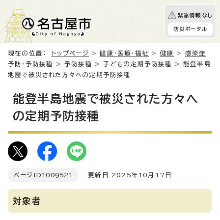
緊急情報なし
防災ポータル
現在の位置：
トップページ
>
健康・医療・福祉
>
健康
>
感染症
予防・予防接種
>
予防接種
>
子どもの定期予防接種
> 能登半島
地震で被災された方々への定期予防接種
能登半島地震で被災された方々へ
の定期予防接種
ページID
1009521
更新日 2025年10月17日
対象者