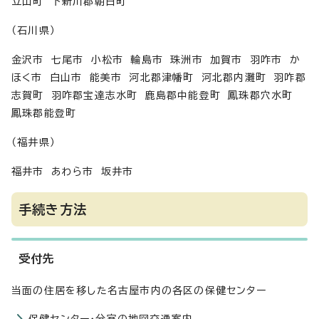
立山町 下新川郡朝日町
（石川県）
金沢市 七尾市 小松市 輪島市 珠洲市 加賀市 羽咋市 か
ほく市 白山市 能美市 河北郡津幡町 河北郡内灘町 羽咋郡
志賀町 羽咋郡宝達志水町 鹿島郡中能登町 鳳珠郡穴水町
鳳珠郡能登町
（福井県）
福井市 あわら市 坂井市
手続き方法
受付先
当面の住居を移した名古屋市内の各区の保健センター