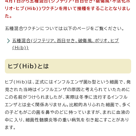
4月1日から五種混合(ジフテリア・百日せき・破傷風・不活化ポ
リオ・ヒブ(Hib))ワクチンを用いて接種をすることとなりまし
た。
五種混合ワクチンについては以下のページをご覧ください。
五種混合(ジフテリア、百日せき、破傷風、ポリオ、ヒブ
(Hib))
ヒブ(Hib)とは
ヒブ(Hib)は、正式にはインフルエンザ菌b型という細菌で、発
見された当時はインフルエンザの原因と考えられていたために
この名前がつけられましたが、実際は冬季に流行するインフル
エンザとは全く関係ありません。比較的ありふれた細菌で、多く
の子どもがこの菌を鼻やのどに持っていますが、まれに血液の
中に入り、細菌性髄膜炎等の重い病気を引き起こすことがあり
ます。