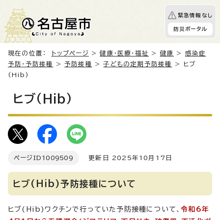
緊急情報なし
防災ポータル
現在の位置：
トップページ
>
健康・医療・福祉
>
健康
>
感染症
予防・予防接種
>
予防接種
>
子どもの定期予防接種
> ヒブ
(Hib)
ヒブ(Hib)
ページID
1009509
更新日 2025年10月17日
ヒブ(Hib)予防接種について
ヒブ(Hib)ワクチンで行っていた予防接種について、
令和6年