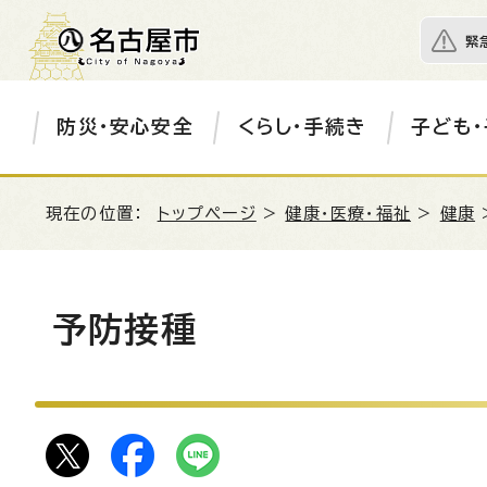
緊
防災・安心安全
くらし・手続き
子ども・
現在の位置：
トップページ
>
健康・医療・福祉
>
健康
予防接種