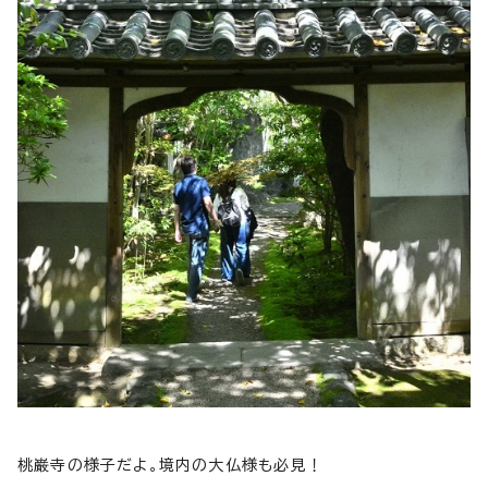
桃巌寺の様子だよ。境内の大仏様も必見！