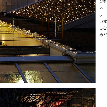
ン
ネ
よ
い
し
め