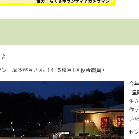
す♪
マン 塚本啓互さん、（4・5枚目）区役所職員）
今
「星
生
作
い
セ