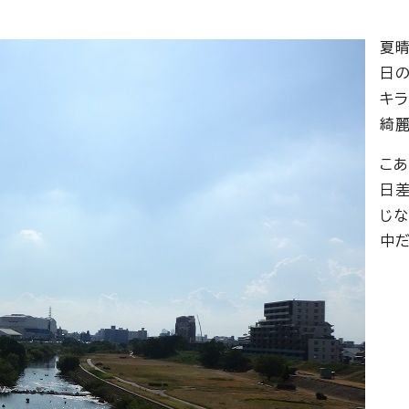
夏
日
キ
綺
こ
日
じ
中