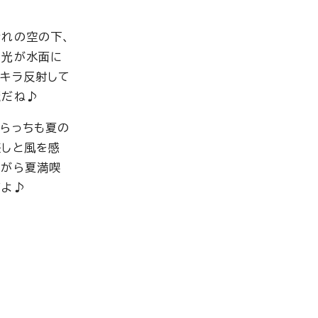
晴れの空の下、
の光が水面に
ラキラ反射して
麗だね♪
あらっちも夏の
差しと風を感
ながら夏満喫
だよ♪