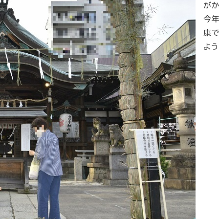
が
今
康
よ