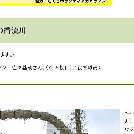
の香流川
ます♪
マン 佐々基成さん、（4・5枚目）区役所職員）
よ
ょ
ぐ