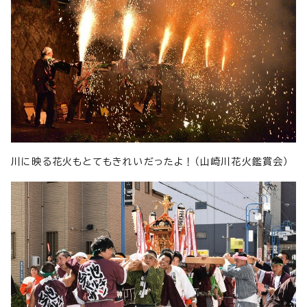
川に映る花火もとてもきれいだったよ！（山崎川花火鑑賞会）