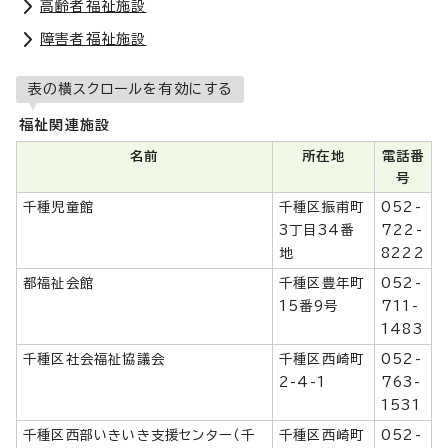
高齢者福祉施設
障害者福祉施設
表の横スクロールを有効にする
福祉関連施設
名前
所在地
電話番
号
千種児童館
千種区振甫町
052-
3丁目34番
722-
地
8222
都福祉会館
千種区豊年町
052-
15番9号
711-
1483
千種区社会福祉協議会
千種区西崎町
052-
2-4-1
763-
1531
千種区西部いきいき支援センター（千
千種区西崎町
052-