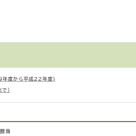
9年度から平成22年度)
まで）
進担当