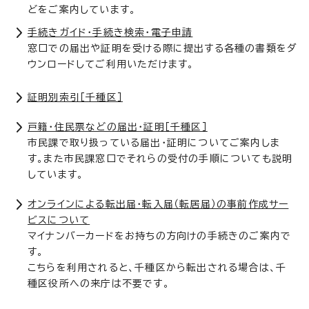
どをご案内しています。
手続きガイド・手続き検索・電子申請
窓口での届出や証明を受ける際に提出する各種の書類をダ
ウンロードしてご利用いただけます。
証明別索引［千種区］
戸籍・住民票などの届出・証明［千種区］
市民課で取り扱っている届出・証明についてご案内しま
す。また市民課窓口でそれらの受付の手順についても説明
しています。
オンラインによる転出届・転入届（転居届）の事前作成サー
ビスについて
マイナンバーカードをお持ちの方向けの手続きのご案内で
す。
こちらを利用されると、千種区から転出される場合は、千
種区役所への来庁は不要です。