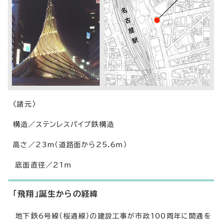
〈諸元〉
構造／ステンレスパイプ鉄構造
高さ／23m（道路面から25.6m）
底面直径／21m
「飛翔」誕生からの経緯
地下鉄6号線（桜通線）の建設工事が市政100周年に開通を