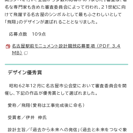
名な専門家も含めた審査委員会によって行われ、21世紀に向
けて飛躍する名古屋のシンボルとして最もふさわしいとして
「飛翔」のデザインが選ばれることとなりました。
応募点数 109点
名古屋駅前モニュメント設計競技応募要項 （PDF 3.4
MB）
デザイン優秀賞
昭和62年12月に名古屋市公会堂において審査委員会を開
催し、下記の作品が優秀賞として選ばれました。
愛称／飛翔（愛称は工事完成後に命名）
受賞者／伊井 伸氏
設計主旨／「過去から未来への発信」（過去と未来をつなぐ象