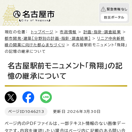
緊急情報なし
防災ポータル
現在の位置：
トップページ
>
市政情報
>
計画・指針・調査結果
>
都市開発・建築［分野別の計画・指針・調査結果］
>
リニア中央新幹
線の開業に向けた都心まちづくり
> 名古屋駅前モニュメント「飛翔」
の記憶の継承について
名古屋駅前モニュメント「飛翔」の記
憶の継承について
ページID
1046213
更新日 2026年3月30日
ページ内のPDFファイルは、一部テキスト情報のない画像デー
タです。内容を確認したい場合はページ内に記載のある問い合