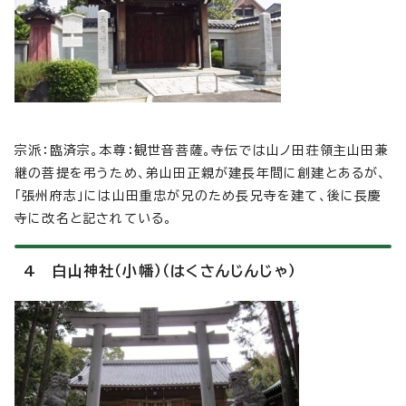
宗派：臨済宗。本尊：観世音菩薩。寺伝では山ノ田荘領主山田兼
継の菩提を弔うため、弟山田正親が建長年間に創建とあるが、
「張州府志」には山田重忠が兄のため長兄寺を建て、後に長慶
寺に改名と記されている。
4 白山神社（小幡）（はくさんじんじゃ）