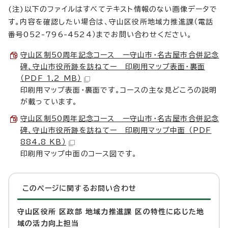
(注)以下のファイルはすべてテキスト情報のない画像データで
す。内容を確認したい場合は、守山区役所地域力推進課（電話
番号052-796-4524）までお問い合わせください。
守山区制50周年記念コース ー守山市・名古屋市合併記念
碑、守山市役所跡を訪ねてー 印刷用マップ表面・裏面
（PDF 1.2 MB）
印刷用マップ表面・裏面です。コースの主な見どころの説明
が載っています。
守山区制50周年記念コース ー守山市・名古屋市合併記念
碑、守山市役所跡を訪ねてー 印刷用マップ中面 （PDF
884.8 KB）
印刷用マップ中面のコース図です。
このページに関する
お問い合わせ
守山区役所 区政部 地域力推進課 区の特性に応じた地
域の活力向上担当