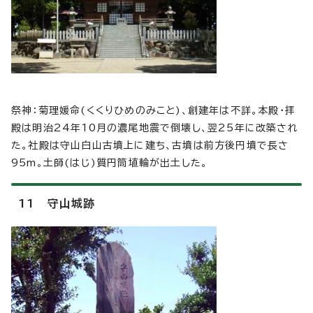
祭神：菊理媛命(くくりひめのみこと)、創建年は不詳。本殿・拝
殿は明治24年10月の濃尾地震で倒壊し、翌25年に改築され
た。社殿は守山白山古墳上に建ち、古墳は前方後円墳で長さ
95m。土師(はじ)質円筒埴輪が出土した。
11 守山城跡