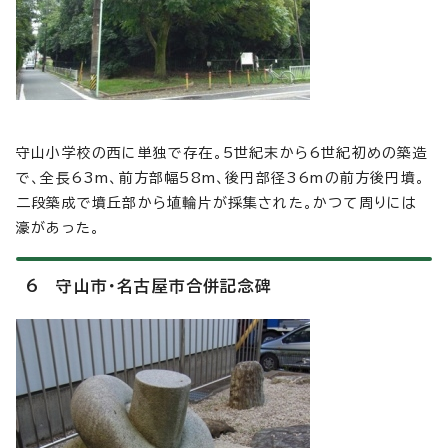
守山小学校の西に単独で存在。5世紀末から6世紀初めの築造
で、全長63m、前方部幅58m、後円部径36mの前方後円墳。
二段築成で墳丘部から埴輪片が採集された。かつて周りには
濠があった。
6 守山市・名古屋市合併記念碑