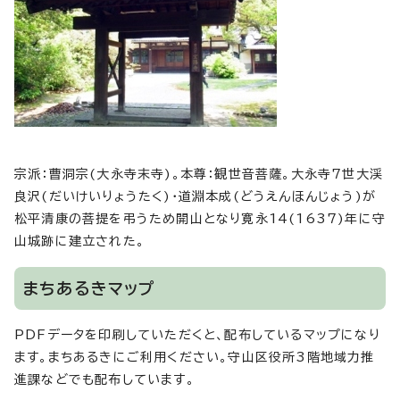
宗派：曹洞宗(大永寺末寺)。本尊：観世音菩薩。大永寺7世大渓
良沢(だいけいりょうたく)・道淵本成(どうえんほんじょう)が
松平清康の菩提を弔うため開山となり寛永14(1637)年に守
山城跡に建立された。
まちあるきマップ
PDFデータを印刷していただくと、配布しているマップになり
ます。まちあるきにご利用ください。守山区役所3階地域力推
進課などでも配布しています。