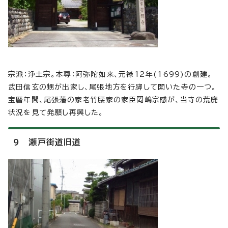
宗派：浄土宗。本尊：阿弥陀如来、元禄12年(1699)の創建。
武田信玄の甥が出家し、尾張地方を行脚して開いた寺の一つ。
宝暦年間、尾張藩の家老竹腰家の家臣岡嶋宗感が、当寺の荒廃
状況を見て発願し再興した。
9 瀬戸街道旧道