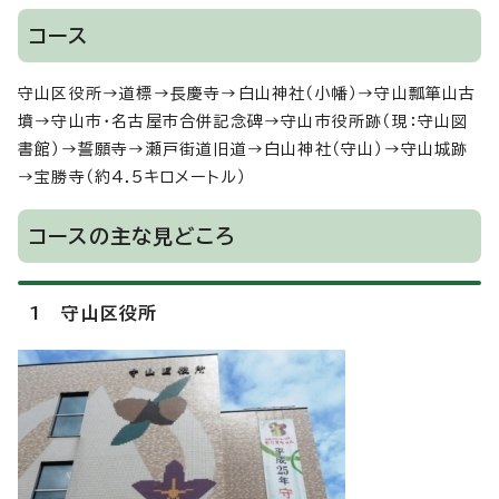
コース
守山区役所→道標→長慶寺→白山神社（小幡）→守山瓢箪山古
墳→守山市・名古屋市合併記念碑→守山市役所跡（現：守山図
書館）→誓願寺→瀬戸街道旧道→白山神社（守山）→守山城跡
→宝勝寺（約4.5キロメートル）
コースの主な見どころ
1 守山区役所