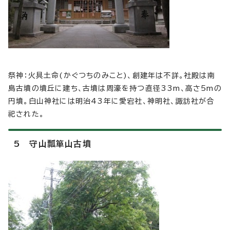
祭神：火具土命(かぐつちのみこと)、創建年は不詳。社殿は南
島古墳の墳丘に建ち、古墳は周濠を持つ直径33m、高さ5mの
円墳。白山神社には明治43年に愛宕社、神明社、諏訪社が合
祀された。
5 守山瓢箪山古墳