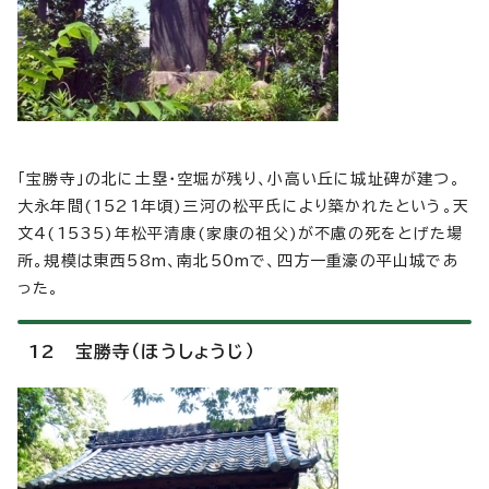
「宝勝寺」の北に土塁・空堀が残り、小高い丘に城址碑が建つ。
大永年間(1521年頃)三河の松平氏により築かれたという。天
文4(1535)年松平清康(家康の祖父)が不慮の死をとげた場
所。規模は東西58m、南北50mで、四方一重濠の平山城であ
った。
12 宝勝寺（ほうしょうじ）