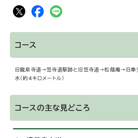
コース
旧龍泉寺道→笠寺道駅跡と旧笠寺道→松蔭庵→旧奉
水（約4キロメートル）
コースの主な見どころ