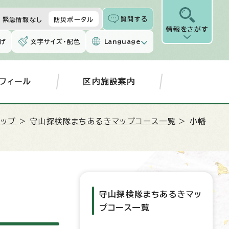
質問する
緊急情報なし
防災ポータル
情報をさがす
げ
文字サイズ・配色
Language
フィール
区内施設案内
ップ
>
守山探検隊まちあるきマップコース一覧
> 小幡
守山探検隊まちあるきマッ
プコース一覧