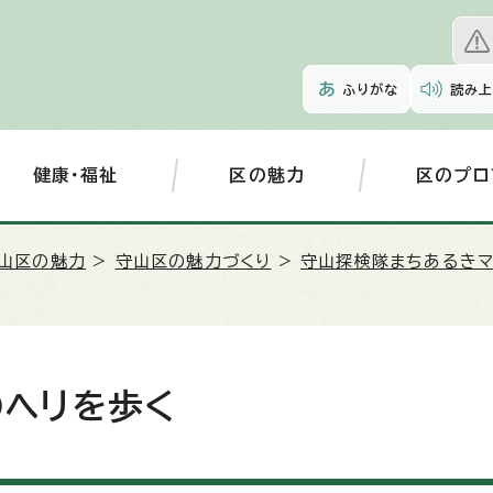
ふりがな
読み上
健康・福祉
区の魅力
区のプロ
山区の魅力
>
守山区の魅力づくり
>
守山探検隊まちあるきマ
のヘリを歩く