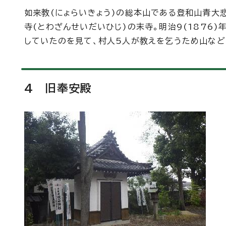
如来教(にょらいきょう)の総本山である登和山青大
寺(とわざんせいだいひじ)の末寺。明治9(1876
していたのを見て、村人5人が教えを乞うため山などを
4 旧奉安殿