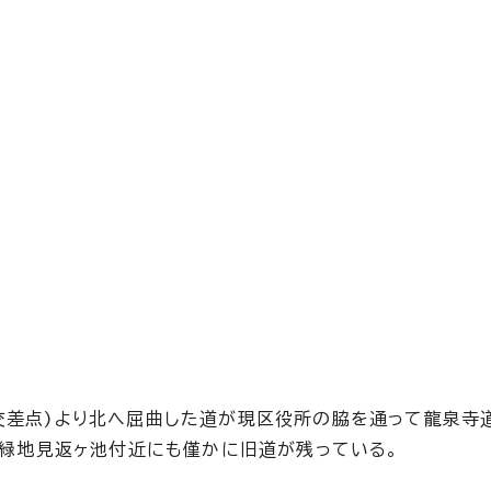
交差点)より北へ屈曲した道が現区役所の脇を通って龍泉寺
幡緑地見返ヶ池付近にも僅かに旧道が残っている。