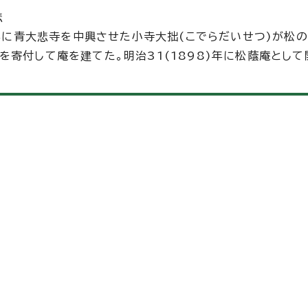
悲
)年に青大悲寺を中興させた小寺大拙(こでらだいせつ)が松
寄付して庵を建てた。明治31(1898)年に松蔭庵として