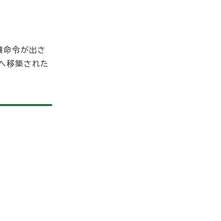
壊命令が出さ
地へ移築された