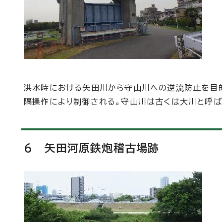
洪水時における矢田川から守山川への逆流防止を目的
隔操作により制御される。守山川は古くは大川と呼ば
6 矢田河原鉄炮稽古場跡