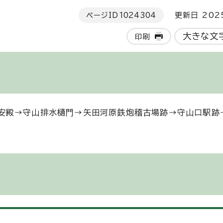
ページID
1024304
更新日 202
大きな文
印刷
安殿→守山排水樋門→矢田河原鉄炮稽古場跡→守山口駅跡