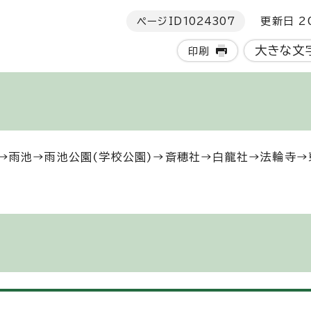
ページID
1024307
更新日 20
大きな文
印刷
→雨池→雨池公園(学校公園)→斎穂社→白龍社→法輪寺→