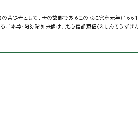
)の菩提寺として、母の故郷であるこの地に寛永元年(1661
るご本尊・阿弥陀如来像は、恵心僧都源信(えしんそうずげん