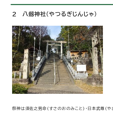
2 八劔神社(やつるぎじんじゃ)
祭神は須佐之男命(すさのおのみこと)・日本武尊(や