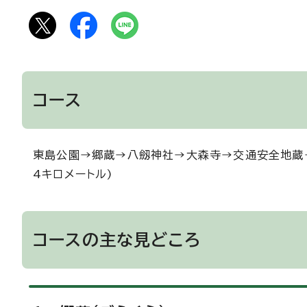
コース
東島公園→郷蔵→八劔神社→大森寺→交通安全地蔵
4キロメートル)
コースの主な見どころ