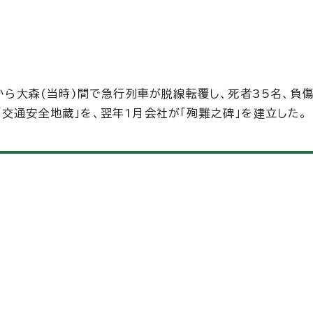
から大森(当時)間で急行列車が脱線転覆し、死者35名、負傷
交通安全地蔵」を、翌年1月会社が「殉難之碑」を建立した。