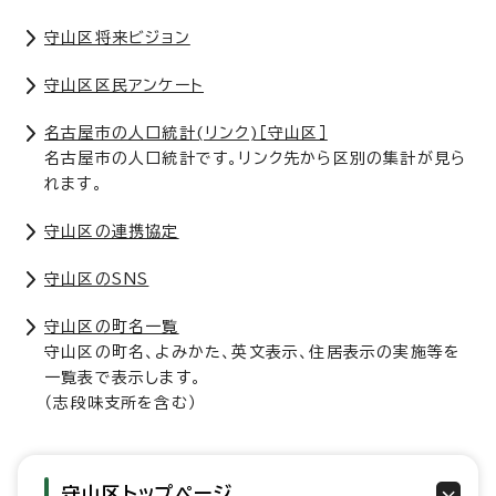
守山区将来ビジョン
守山区区民アンケート
名古屋市の人口統計(リンク)［守山区］
名古屋市の人口統計です。リンク先から区別の集計が見ら
れます。
守山区の連携協定
守山区のSNS
守山区の町名一覧
守山区の町名、よみかた、英文表示、住居表示の実施等を
一覧表で表示します。
（志段味支所を含む）
守山区トップページ