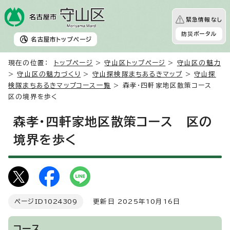
緊急情報なし
防災ポータル
名古屋市
トップページ
現在の位置：
トップページ
>
守山区トップページ
>
守山区の魅力
>
守山区の魅力づくり
>
守山探検隊まちあるきマップ
>
守山探
検隊まちあるきマップコース一覧
> 森孝・四軒家地区散策コース
区の境界を歩く
森孝・四軒家地区散策コース 区の
境界を歩く
ページID
1024309
更新日 2025年10月16日
コース