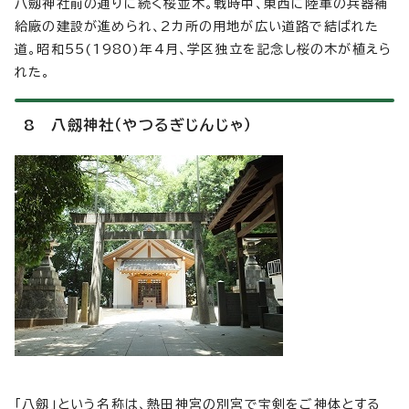
八劔神社前の通りに続く桜並木。戦時中、東西に陸軍の兵器補
給廠の建設が進められ、2カ所の用地が広い道路で結ばれた
道。昭和55(1980)年4月、学区独立を記念し桜の木が植えら
れた。
8 八劔神社（やつるぎじんじゃ）
「八劔」という名称は、熱田神宮の別宮で宝剣をご神体とする