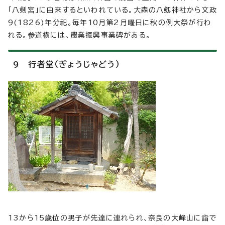
「八剣宮」に由来するといわれている。大森の八劔神社から文政
9(1826)年分祀。毎年10月第2月曜日に秋の例大祭が行わ
れる。参道横には、農業振興事業碑がある。
9 行者堂（ぎょうじゃどう）
13から15歳位の男子が先達に連れられ、奈良の大峰山に詣で