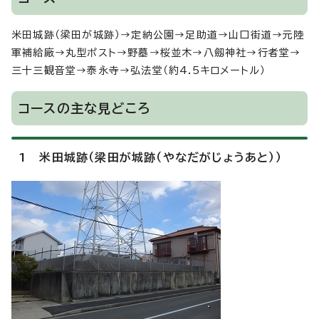
米田城跡（梁田が城跡）→定納公園→足助道→山口街道→元陸
軍補給廠→丸型ポスト→野墓→桜並木→八劔神社→行者堂→
三十三観音堂→泰永寺→弘法堂（約4.5キロメートル）
コースの主な見どころ
1 米田城跡（梁田が城跡（やなだがじょうあと））