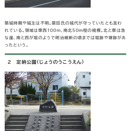
築城時期や城主は不明。簗田氏の城代が守っていたとも言わ
れている。領域は東西100m、南北50m程の規模。北と東は急
な崖、南と西が堀のようで明治維新の頃までは堀跡や塀跡があ
ったという。
2 定納公園（じょうのうこうえん）