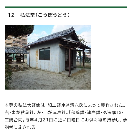
12 弘法堂（こうぼうどう）
本尊の弘法大師像は、細工師京谷清六氏によって製作された。
右・東が秋葉社、左・西が津島社。「秋葉講・津島講・弘法講」の
三講合同。毎年4月21日に近い日曜日にお供え物を持参し、参
詣者に施される。