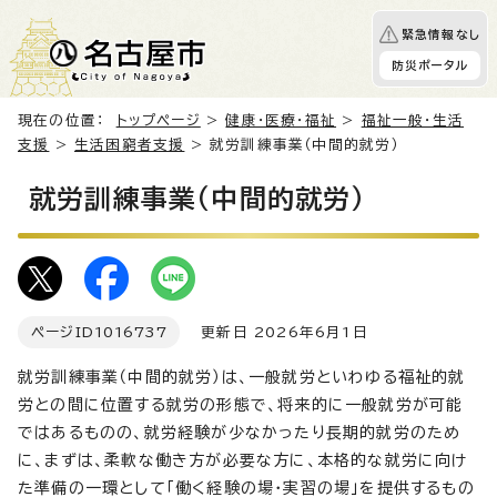
緊急情報なし
防災ポータル
現在の位置：
トップページ
>
健康・医療・福祉
>
福祉一般・生活
支援
>
生活困窮者支援
> 就労訓練事業（中間的就労）
就労訓練事業（中間的就労）
ページID
1016737
更新日 2026年6月1日
就労訓練事業（中間的就労）は、一般就労といわゆる福祉的就
労との間に位置する就労の形態で、将来的に一般就労が可能
ではあるものの、就労経験が少なかったり長期的就労のため
に、まずは、柔軟な働き方が必要な方に、本格的な就労に向け
た準備の一環として「働く経験の場・実習の場」を提供するもの