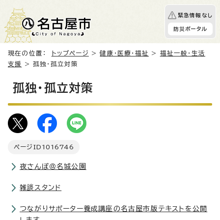
緊急情報なし
防災ポータル
現在の位置：
トップページ
>
健康・医療・福祉
>
福祉一般・生活
支援
> 孤独・孤立対策
孤独・孤立対策
ページID
1016746
夜さんぽ＠名城公園
雑談スタンド
つながりサポーター養成講座の名古屋市版テキストを公開