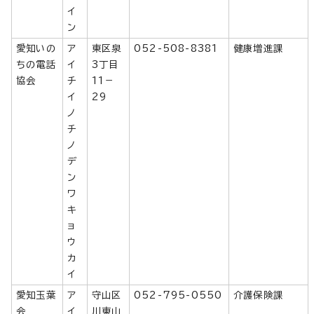
イ
ン
愛知いの
ア
東区泉
052-508-8381
健康増進課
ちの電話
イ
3丁目
協会
チ
11－
イ
29
ノ
チ
ノ
デ
ン
ワ
キ
ョ
ウ
カ
イ
愛知玉葉
ア
守山区
052-795-0550
介護保険課
会
イ
川東山