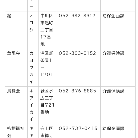
ー
起
オ
中川区
052-382-8312
幼保企画課
コ
東起町
シ
二丁目
17番
地
華陽会
カ
港区新
052-303-0152
介護保険課
ヨ
茶屋1
ウ
－
カ
1701
イ
貴愛会
キ
緑区水
052-876-8885
介護保険課
ア
広三丁
イ
目721
カ
番地
イ
桔梗福祉
キ
守山区
052-737-0415
幼保企画課
会
キ
東禅寺