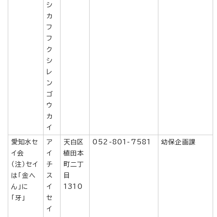
シ
カ
フ
フ
ク
シ
レ
ン
ゴ
ウ
カ
イ
愛知水セ
ア
天白区
052-801-7581
幼保企画課
イ会
イ
植田本
（注）セイ
チ
町二丁
は「金へ
ス
目
ん」に
イ
1310
「牙」
セ
イ