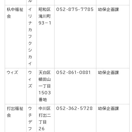
ル
杁中福祉
イ
昭和区
052-875-7785
幼保企画課
会
リ
滝川町
ナ
93－1
カ
フ
ク
シ
カ
イ
ウィズ
ウ
天白区
052-861-0881
幼保企画課
ィ
植田山
ズ
一丁目
1503
番地
打出福祉
ウ
中川区
052-362-5728
幼保企画課
会
チ
打出二
デ
丁目
フ
26