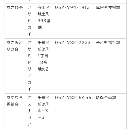
あさひ会
ア
守山区
052-794-1913
障害者支援課
サ
城土町
ヒ
338番
カ
地
イ
あさみど
ア
千種区
052-782-2233
子ども福祉課
りの会
サ
新池町
ミ
1丁目
ド
18番
リ
地の2
ノ
カ
イ
あすなろ
ア
千種区
052-782-5455
幼保企画課
福祉会
ス
新池町
ナ
4－3
ロ
－3
フ