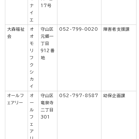
ナ
17号
イ
エ
大森福祉
オ
守山区
052-799-0020
障害者支援課
会
オ
元郷一
モ
丁目
リ
912番
フ
地
ク
シ
カ
イ
オールフ
オ
守山区
052-797-8587
幼保企画課
ェアリー
ー
竜泉寺
ル
二丁目
フ
301
ェ
ア
リ