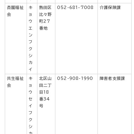
杏園福祉
キ
熱田区
052-681-7008
介護保険課
会
ョ
比々野
ウ
町27
エ
番地
ン
フ
ク
シ
カ
イ
共生福祉
キ
北区山
052-908-1990
障害者支援課
会
ョ
田二丁
ウ
目18
セ
番34
イ
号
フ
ク
シ
カ