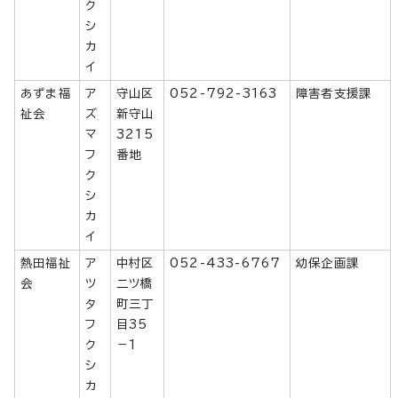
ク
シ
カ
イ
あずま福
ア
守山区
052-792-3163
障害者支援課
祉会
ズ
新守山
マ
3215
フ
番地
ク
シ
カ
イ
熱田福祉
ア
中村区
052-433-6767
幼保企画課
会
ツ
二ツ橋
タ
町三丁
フ
目35
ク
－1
シ
カ