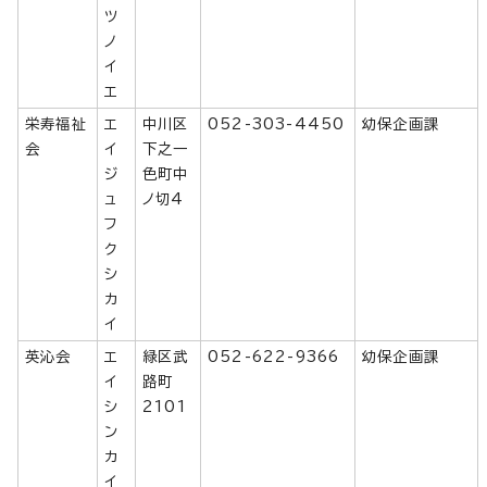
ツ
ノ
イ
エ
栄寿福祉
エ
中川区
052-303-4450
幼保企画課
会
イ
下之一
ジ
色町中
ュ
ノ切4
フ
ク
シ
カ
イ
英沁会
エ
緑区武
052-622-9366
幼保企画課
イ
路町
シ
2101
ン
カ
イ