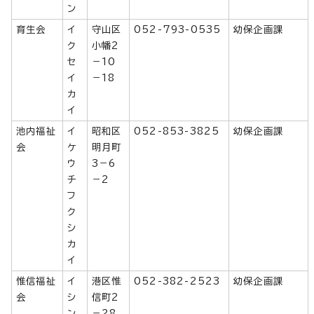
ン
育生会
イ
守山区
052-793-0535
幼保企画課
ク
小幡2
セ
－10
イ
－18
カ
イ
池内福祉
イ
昭和区
052-853-3825
幼保企画課
会
ケ
明月町
ウ
3－6
チ
－2
フ
ク
シ
カ
イ
惟信福祉
イ
港区惟
052-382-2523
幼保企画課
会
シ
信町2
ン
－28