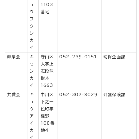
ョ
1103
ウ
番地
フ
ク
シ
カ
イ
輝泉会
キ
守山区
052-739-0151
幼保企画課
セ
大字上
ン
志段味
カ
樹木
イ
1663
共愛会
キ
中川区
052-302-8029
介護保険課
ョ
下之一
ウ
色町字
ア
権野
イ
108番
カ
地4
イ