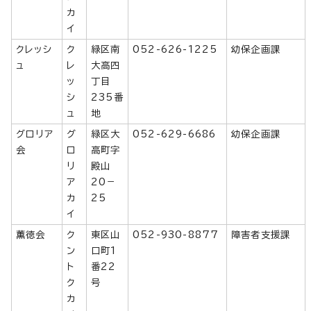
カ
イ
クレッシ
ク
緑区南
052-626-1225
幼保企画課
ュ
レ
大高四
ッ
丁目
シ
235番
ュ
地
グロリア
グ
緑区大
052-629-6686
幼保企画課
会
ロ
高町字
リ
殿山
ア
20－
カ
25
イ
薫徳会
ク
東区山
052-930-8877
障害者支援課
ン
口町1
ト
番22
ク
号
カ