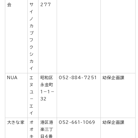
会
サ
277
イ
ノ
カ
ブ
フ
ク
シ
カ
イ
NUA
エ
昭和区
052-884-7251
幼保企画課
ヌ
永金町
ユ
1－1－
－
32
エ
イ
大きな家
オ
港区港
052-661-1069
幼保企画課
オ
楽三丁
キ
目4番