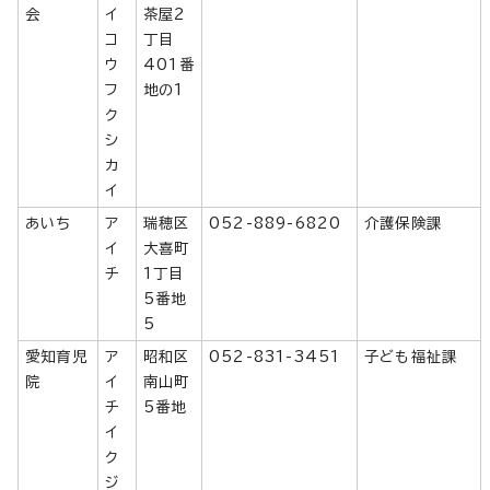
会
イ
茶屋2
コ
丁目
ウ
401番
フ
地の1
ク
シ
カ
イ
あいち
ア
瑞穂区
052-889-6820
介護保険課
イ
大喜町
チ
1丁目
5番地
5
愛知育児
ア
昭和区
052-831-3451
子ども福祉課
院
イ
南山町
チ
5番地
イ
ク
ジ