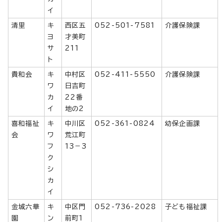
イ
清里
キ
西区五
052-501-7581
介護保険課
ヨ
才美町
サ
211
ト
貴和会
キ
中村区
052-411-5550
介護保険課
ワ
日吉町
カ
22番
イ
地の2
喜和福祉
キ
中川区
052-361-0824
幼保企画課
会
ワ
荒江町
フ
13－3
ク
シ
カ
イ
金城六華
キ
中区門
052-736-2028
子ども福祉課
園
ン
前町1