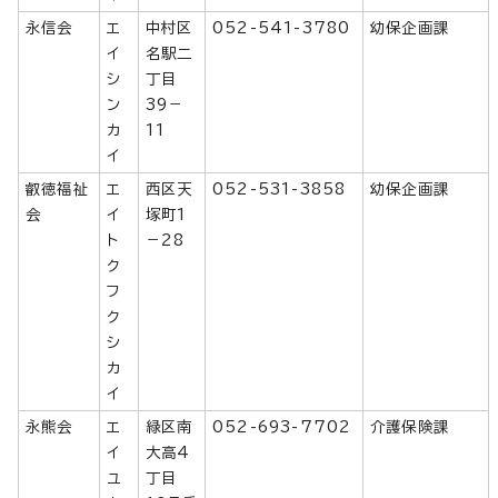
永信会
エ
中村区
052-541-3780
幼保企画課
イ
名駅二
シ
丁目
ン
39－
カ
11
イ
叡徳福祉
エ
西区天
052-531-3858
幼保企画課
会
イ
塚町1
ト
－28
ク
フ
ク
シ
カ
イ
永熊会
エ
緑区南
052-693-7702
介護保険課
イ
大高4
ユ
丁目