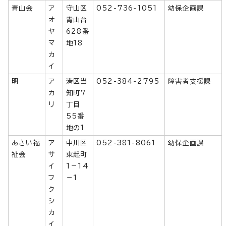
青山会
ア
守山区
052-736-1051
幼保企画課
オ
青山台
ヤ
628番
マ
地18
カ
イ
明
ア
港区当
052-384-2795
障害者支援課
カ
知町7
リ
丁目
55番
地の1
あさい福
ア
中川区
052-381-8061
幼保企画課
祉会
サ
東起町
イ
1－14
フ
－1
ク
シ
カ
イ