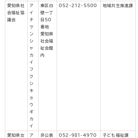
愛知県社
ア
東区白
052-212-5500
地域共生推進課
会福祉協
イ
壁一丁
議会
チ
目50
ケ
番地
ン
愛知県
シ
社会福
ャ
祉会館
カ
内
イ
フ
ク
シ
キ
ョ
ウ
ギ
カ
イ
愛知県女
ア
非公表
052-981-4970
子ども福祉課