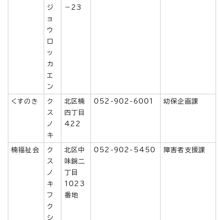
ジ
－23
ョ
ウ
ロ
ッ
カ
エ
ン
くすのき
ク
北区楠
052-902-6001
幼保企画課
ス
四丁目
ノ
422
キ
楠福祉会
ク
北区中
052-902-5450
障害者支援課
ス
味鋺二
ノ
丁目
キ
1023
フ
番地
ク
シ