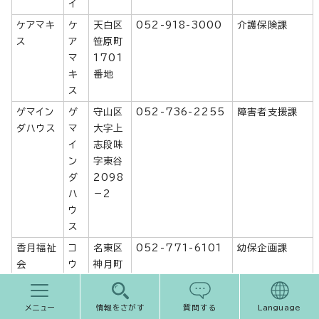
イ
ケアマキ
ケ
天白区
052-918-3000
介護保険課
ス
ア
笹原町
マ
1701
キ
番地
ス
ゲマイン
ゲ
守山区
052-736-2255
障害者支援課
ダハウス
マ
大字上
イ
志段味
ン
字東谷
ダ
2098
ハ
－2
ウ
ス
香月福祉
コ
名東区
052-771-6101
幼保企画課
会
ウ
神月町
ゲ
604
ツ
メニュー
情報をさがす
質問する
Language
フ