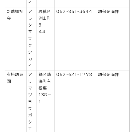
イ
新瑞福祉
ア
瑞穂区
052-851-3644
幼保企画課
会
ラ
洲山町
タ
3－
マ
44
フ
ク
シ
カ
イ
有松幼睦
ア
緑区鳴
052-621-1778
幼保企画課
園
リ
海町有
マ
松裏
ツ
138－
ヨ
1
ウ
ボ
ク
エ