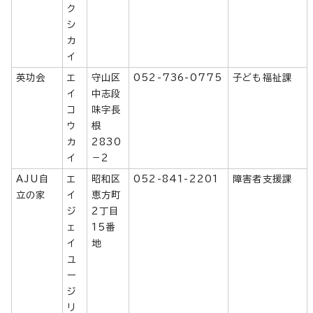
ク
シ
カ
イ
英功会
エ
守山区
052-736-0775
子ども福祉課
イ
中志段
コ
味字長
ウ
根
カ
2830
イ
－2
AJU自
エ
昭和区
052-841-2201
障害者支援課
立の家
イ
恵方町
ジ
2丁目
ェ
15番
イ
地
ユ
ー
ジ
リ