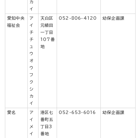
カ
イ
愛知中央
ア
天白区
052-806-4120
幼保企画課
福祉会
イ
元植田
チ
一丁目
チ
107番
ュ
地
ウ
オ
ウ
フ
ク
シ
カ
イ
愛名
ア
港区七
052-653-6016
幼保企画課
イ
番町五
メ
丁目3
イ
番地