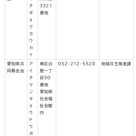
チ
3321
ギ
番地
ョ
ク
ヨ
ウ
カ
イ
愛知県共
ア
東区白
052-212-5528
地域共生推進課
同募金会
イ
壁一丁
チ
目50
ケ
番地
ン
愛知県
キ
社会福
ョ
祉会館
ウ
内
ド
ウ
ボ