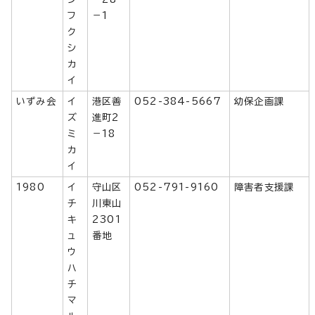
フ
－1
ク
シ
カ
イ
いずみ会
イ
港区善
052-384-5667
幼保企画課
ズ
進町2
ミ
－18
カ
イ
1980
イ
守山区
052-791-9160
障害者支援課
チ
川東山
キ
2301
ュ
番地
ウ
ハ
チ
マ