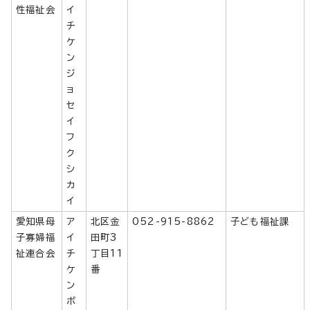
性福祉会
イ
チ
ケ
ン
ジ
ョ
セ
イ
フ
ク
シ
カ
イ
愛知県母
ア
北区金
052-915-8862
子ども福祉課
子寡婦福
イ
田町3
祉連合会
チ
丁目11
ケ
番
ン
ボ