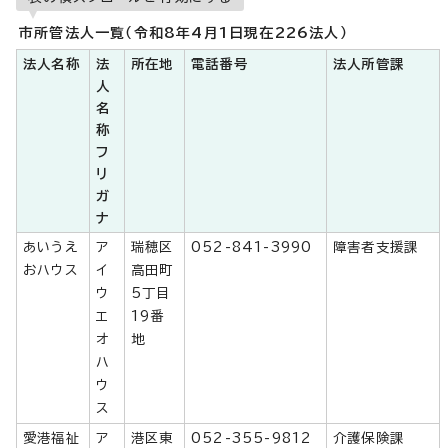
市所管法人一覧（令和8年4月1日現在226法人）
法人名称
法
所在地
電話番号
法人所管課
人
名
称
フ
リ
ガ
ナ
あいうえ
ア
瑞穂区
052-841-3990
障害者支援課
おハウス
イ
高田町
ウ
5丁目
エ
19番
オ
地
ハ
ウ
ス
愛港福祉
ア
港区東
052-355-9812
介護保険課