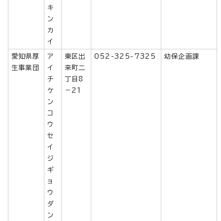
キ
ン
カ
イ
愛知県厚
ア
東区出
052-325-7325
幼保企画課
生事業団
イ
来町二
チ
丁目8
ケ
－21
ン
コ
ウ
セ
イ
ジ
ギ
ョ
ウ
ダ
ン