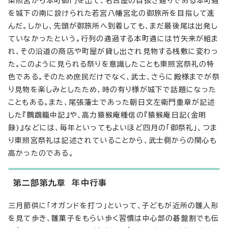
東照宮から本町御門を出て、名古屋の目抜き通りである本町通
を城下の南に設けられた若宮八幡宮北の御旅所を目指して進
んだ。しかし、先頭が御旅所へ到着しても、まだ最後尾は出発し
ていなかったという。行列の通過する本町通には竹矢来が組ま
れ、その沿道の商店や町屋が貸し出され見物する桟敷に変わっ
た。このように見られる祭りを意識したことも東照宮祭礼の特
色である。そのため庶民だけでなく、武士、さらに殿様までが祭
り見物を楽しみとしたため、時の有り様が城下で話題になった
こともある。また、尾張藩士であった朝日文左衛門重章が記述
した『鸚鵡籠中記』や、高力猿猴庵種信の『猿猴庵日記(金明
録)』などには、毎年といってもよいほど四月の「御祭礼」、つま
り東照宮祭礼は記述されていることから、武士側からの関心も
高かったのである。
第二部第九章 年中行事
三月節供に「オガンドを打つ」といって、子どもが近所の雛人形
を見て歩き、雛菓子をもらい歩く習慣は中心部の碁盤割でも伝