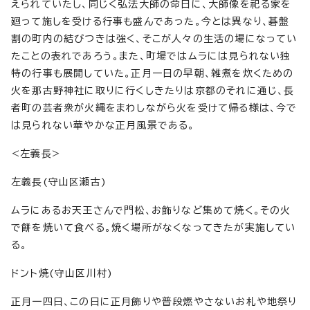
えられていたし、同じく弘法大師の命日に、大師像を祀る家を
廻って施しを受ける行事も盛んであった。今とは異なり、碁盤
割の町内の結びつきは強く、そこが人々の生活の場になってい
たことの表れであろう。また、町場ではムラには見られない独
特の行事も展開していた。正月一日の早朝、雑煮を炊くための
火を那古野神社に取りに行くしきたりは京都のそれに通じ、長
者町の芸者衆が火縄をまわしながら火を受けて帰る様は、今で
は見られない華やかな正月風景である。
<左義長>
左義長(守山区瀬古)
ムラにあるお天王さんで門松、お飾りなど集めて焼く。その火
で餅を焼いて食べる。焼く場所がなくなってきたが実施してい
る。
ドント焼(守山区川村)
正月一四日、この日に正月飾りや普段燃やさないお札や地祭り