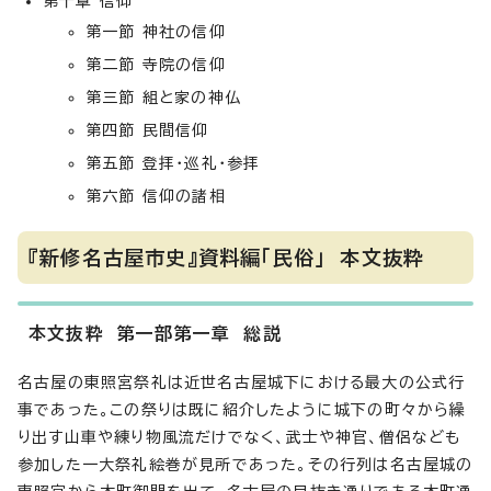
第十章 信仰
第一節 神社の信仰
第二節 寺院の信仰
第三節 組と家の神仏
第四節 民間信仰
第五節 登拝・巡礼・参拝
第六節 信仰の諸相
『新修名古屋市史』資料編「民俗」 本文抜粋
本文抜粋 第一部第一章 総説
名古屋の東照宮祭礼は近世名古屋城下における最大の公式行
事であった。この祭りは既に紹介したように城下の町々から繰
り出す山車や練り物風流だけでなく、武士や神官、僧侶なども
参加した一大祭礼絵巻が見所であった。その行列は名古屋城の