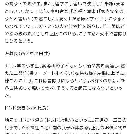
の縄などを燃やす。また、習字の手習いで使用した半紙(天筆
ともいい、かつては「天筆和合楽」「地福円満楽」「家内安全楽」
などと書いた)を燃やした。高く上がるほど字が上手になると
いわれている。このドントの火で竹や松を燃やし、竹三節ほど
や松の枝の燃えさしを屋根にのせる。こうすると火事や雷除け
になるという。
左義長(西区中小田井)
五、六年の小学生、高等科の子どもたちが竹や藁を調達し、燃
えた三節竹(長さ一メートルくらい)を持ち帰り屋根に上げた。
棟ごとに上げ、これは雷除けになるという。お飾りの餅などを
各自持参して焼いて食べ、そうすると病気にならないといっ
た。
ドンド焼き(西区比良)
地元ではドンド焼き(ドンドン焼き)といった。正月の一五日の
行事で、六所神社に北と南の氏子が集まる。正月のお供え物を