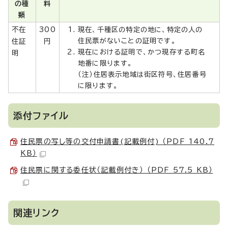
の種
料
類
不在
300
現在、千種区の特定の地に、特定の人の
住民票がないことの証明です。
住証
円
現在における証明で、かつ現存する町名
明
地番に限ります。
（注）住居表示地域は街区符号、住居番号
に限ります。
添付ファイル
住民票の写し等の交付申請書(記載例付) （PDF 140.7
KB）
住民票に関する委任状（記載例付き） （PDF 57.5 KB）
関連リンク