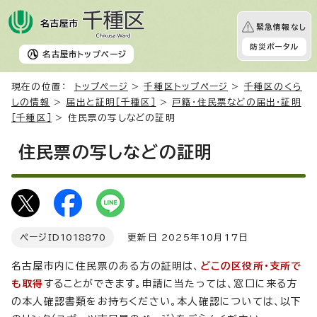
緊急情報なし
防災ポータル
名古屋市
トップページ
現在の位置：
トップページ
>
千種区トップページ
>
千種区のくら
しの情報
>
届出と証明［千種区］
>
戸籍・住民票などの届出・証明
［千種区］
> 住民票の写しなどの証明
住民票の写しなどの証明
ページID
1018870
更新日 2025年10月17日
名古屋市内に住民票のある方の証明は、
どこの区役所・支所で
も取得
することができます。申請に当たっては、窓口に来る方
の本人確認書類をお持ちください。本人確認については、以下