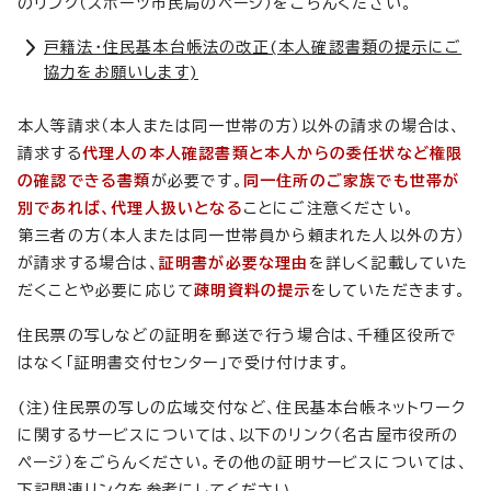
のリンク（スポーツ市民局のページ）をごらんください。
戸籍法・住民基本台帳法の改正(本人確認書類の提示にご
協力をお願いします)
本人等請求（本人または同一世帯の方）以外の請求の場合は、
請求する
代理人の本人確認書類と本人からの委任状など権限
の確認できる書類
が必要です。
同一住所のご家族でも世帯が
別であれば、代理人扱いとなる
ことにご注意ください。
第三者の方（本人または同一世帯員から頼まれた人以外の方）
が請求する場合は、
証明書が必要な理由
を詳しく記載していた
だくことや必要に応じて
疎明資料の提示
をしていただきます。
住民票の写しなどの証明を郵送で行う場合は、千種区役所で
はなく「証明書交付センター」で受け付けます。
(注)住民票の写しの広域交付など、住民基本台帳ネットワーク
に関するサービスについては、以下のリンク（名古屋市役所の
ページ）をごらんください。その他の証明サービスについては、
下記関連リンクを参考にしてください。